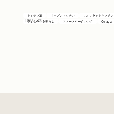
キッチン扉
オープンキッチン
フルフラットキッチン
2024/11/21
2024/11/21
子どものいる暮らし
スムースワークシンク
Collagia