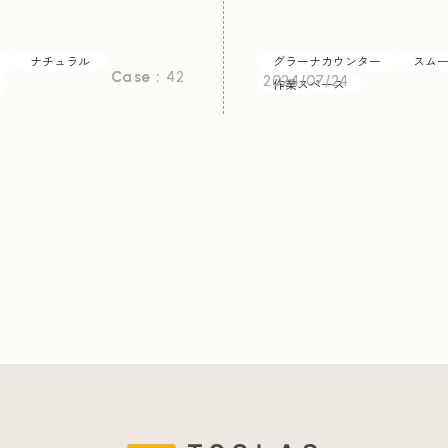
ナチュラル
グラーナカウンター
スム
Case :
Case :
42
42
2024/07/24
2024/07/24
作業スペース