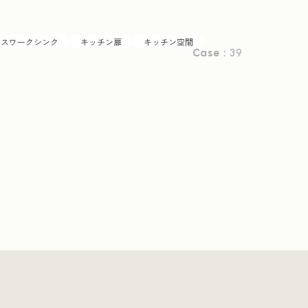
ースワークシンク
キッチン扉
キッチン空間
Case :
Case :
39
39