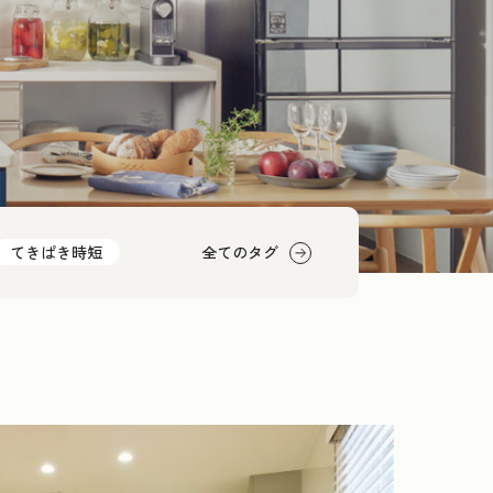
てきぱき時短
全てのタグ