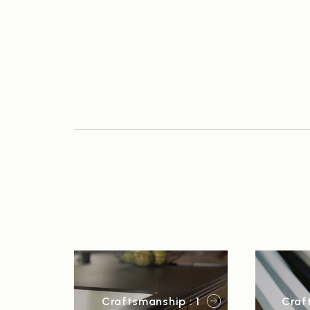
Craftsmanship : 1
Craf