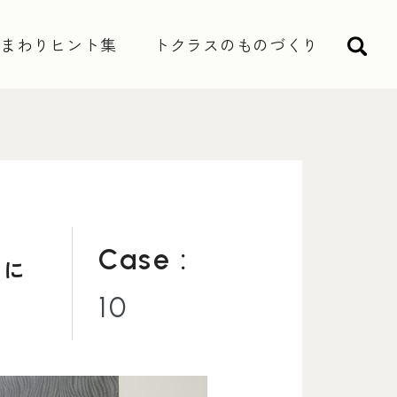
水まわりヒント集
トクラスのものづくり
検索
Case :
るに
10